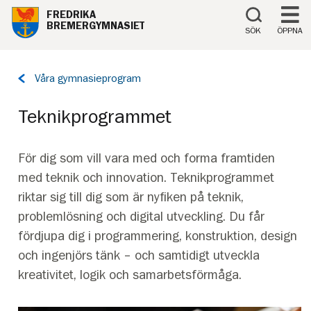
Till innehåll på sidan
FREDRIKA
BREMERGYMNASIET
SÖK
ÖPPNA
Tillbaka
Våra gymnasieprogram
till
sidan:
Teknikprogrammet
För dig som vill vara med och forma framtiden
med teknik och innovation. Teknikprogrammet
riktar sig till dig som är nyfiken på teknik,
problemlösning och digital utveckling. Du får
fördjupa dig i programmering, konstruktion, design
och ingenjörs tänk – och samtidigt utveckla
kreativitet, logik och samarbetsförmåga.