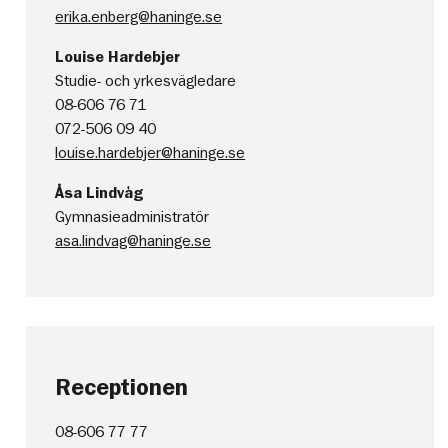
erika.enberg@haninge.se
Louise Hardebjer
Studie- och yrkesvägledare
08-606 76 71
072-506 09 40
louise.hardebjer@haninge.se
Åsa Lindvåg
Gymnasieadministratör
asa.lindvag@haninge.se
Receptionen
08-606 77 77