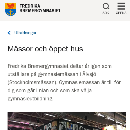
Till innehåll på sidan
FREDRIKA
BREMERGYMNASIET
SÖK
ÖPPNA
Tillbaka
Utbildningar
till
sidan:
Mässor och öppet hus
Fredrika Bremergymnasiet deltar årligen som
utställare på gymnasiemässan i Älvsjö
(Stockholmsmässan). Gymnasiemässan är till för
dig som går i nian och som ska välja
gymnasieutbildning.