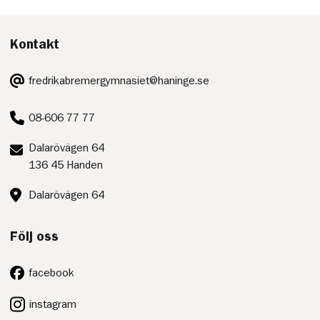
Kontakt
E-
fredrikabremergymnasiet@haninge.se
post:
Telefon:
08-606 77 77
Postadress:
Dalarövägen 64
136 45 Handen
Besöksadress:
Dalarövägen 64
Följ oss
facebook
instagram