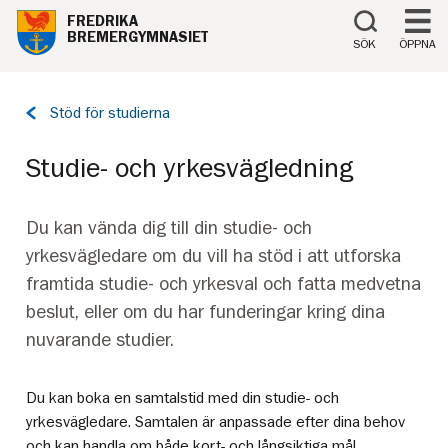
Till innehåll på sidan
FREDRIKA
BREMERGYMNASIET
SÖK
ÖPPNA
Tillbaka
Stöd för studierna
till
sidan:
Studie- och yrkesvägledning
Du kan vända dig till din studie- och
yrkesvägledare om du vill ha stöd i att utforska
framtida studie- och yrkesval och fatta medvetna
beslut, eller om du har funderingar kring dina
nuvarande studier.
Du kan boka en samtalstid med din studie- och
yrkesvägledare. Samtalen är anpassade efter dina behov
och kan handla om både kort- och långsiktiga mål.