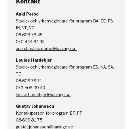
Kontakt
Anki Perbo
Studie- och yrkesvägledare för program BA, EE, FS,
IN, VF, VO
08-606 76 45
070-444 67 93
ann-christine.perbo@haninge.se
Louise Hardebjer
Studie- och yrkesvägledare för program ES, NA, SA,
TE
08-606 76 71
072-506 09 40
louise.hardebjer@haninge.se
Gustav Johansson
Kontaktperson för program BF, FT
08-606 81 75
gustav.johansson@haninge.se