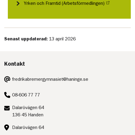
Yrken och Framtid (Arbetsförmedlingen)
Senast uppdaterad:
13 april 2026
Kontakt
E-
fredrikabremergymnasiet@haninge.se
post:
Telefon:
08-606 77 77
Postadress:
Dalarövägen 64
136 45 Handen
Besöksadress:
Dalarövägen 64