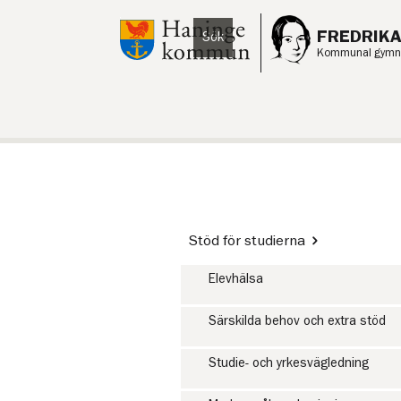
Till innehåll på sidan
FREDRIK
Sök
Lyssna
Kommunal gymna
Stöd för studierna
Elevhälsa
Särskilda behov och extra stöd
Studie- och yrkesvägledning