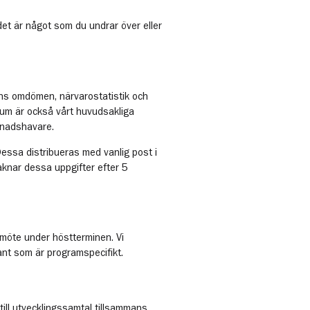
et är något som du undrar över eller
nns omdömen, närvarostatistik och
kum är också vårt huvudsakliga
rdnadshavare.
Dessa distribueras med vanlig post i
knar dessa uppgifter efter 5
onsmöte under höstterminen. Vi
ant som är programspecifikt.
ill utvecklingssamtal tillsammans