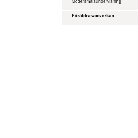
Modersmålsundervisning
Föräldrasamverkan