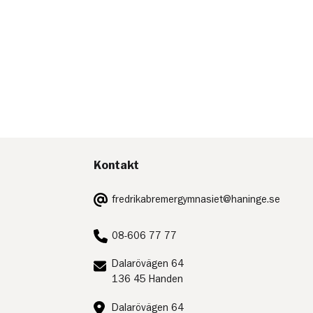
Kontakt
E-
fredrikabremergymnasiet@haninge.se
post:
Telefon:
08-606 77 77
Postadress:
Dalarövägen 64
136 45 Handen
Besöksadress:
Dalarövägen 64