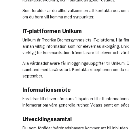
kunskapsutveckling och i slutändan goda resultat.
Som förälder är du alltid välkommen att kontakta oss om d
om du bara vill komma med synpunkter.
IT-plattformen Unikum
Unikum är Fredrika Bremergymnasiets IT-plattform. Här fi
annan viktig information som rör elevernas skolgång. Uni
verktyg för kommunikation frånm lärare till elever och vå
Alla vårdnadshavare får inloggningsuppgifter till Unikum. 
samband med läsårsstart. Kontakta receptionen om du sa
september.
Informationsmöte
Föräldrar till elever i årskurs 1 bjuds in till ett informati
informerar om våra generella rutiner, Vklass samt om såd
Utvecklingssamtal
Du som förälder/vårdnadshavare kommer att bli inbjuden t